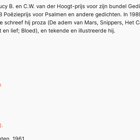
 Lucy B. en C.W. van der Hoogt-prijs voor zijn bundel
Gedi
B Poëzieprijs voor
Psalmen en andere gedichten
. In 19
e schreef hij proza (
De adem van Mars, Snippers, Het C
 en lief; Bloed
), en tekende en illustreerde hij.
n
).
hten, 1961