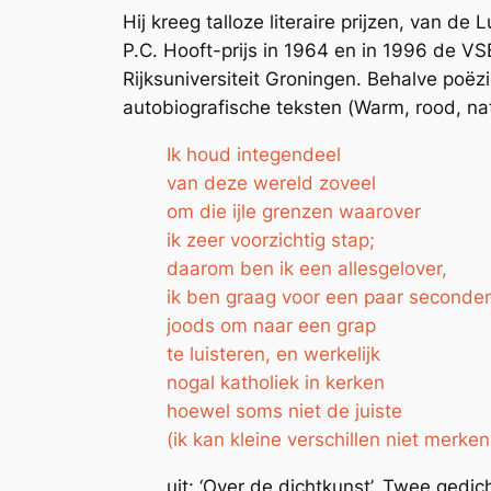
Hij kreeg talloze literaire prijzen, van de
P.C. Hooft-prijs in 1964 en in 1996 de VS
Rijksuniversiteit Groningen. Behalve poëzi
autobiografische teksten (
Warm, rood, nat
Ik houd integendeel
van deze wereld zoveel
om die ijle grenzen waarover
ik zeer voorzichtig stap;
daarom ben ik een allesgelover,
ik ben graag voor een paar seconde
joods om naar een grap
te luisteren, en werkelijk
nogal katholiek in kerken
hoewel soms niet de juiste
(ik kan kleine verschillen niet merken
uit: ‘Over de dichtkunst’, Twee gedic