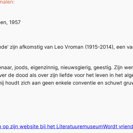
malen:
len, 1957
ede’ zijn afkomstig van Leo Vroman (1915-2014), een van
aar, joods, eigenzinnig, nieuwsgierig, geestig. Zijn we
er de dood als over zijn liefde voor het leven in het al
 hij houdt zich aan geen enkele conventie en schuwt gr
n op zijn website bij het Literatuuremuseum
Wordt vrien