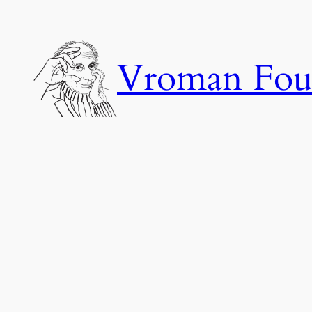
Ga
naar
de
Vroman Fou
inhoud