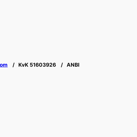
com
/ KvK 51603926 / ANBI